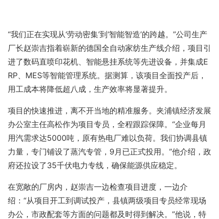
“我们正在实现从‘劳动密集’到‘智能智造’的跨越。”公司生产
厂长赵崇吉指着崭新的德国全自动家纺生产线介绍，项目引
进了数码直喷印花机、智能悬挂系统等先进设备，并集成E
RP、MES等智能管理系统。据测算，该项目全面投产后，
用工成本将降低超八成，生产效率将显著提升。
项目的快速推进，离不开当地的精准服务。夹浦镇经济发展
办公室主任高松作为项目专员，全程跟踪保障。“企业每月
用汽需求达5000吨，原有热电厂难以负荷。我们协调县镇
力量，专门铺设了蒸汽专管，9月已正式投用。”他介绍，政
府还拉设了35千伏电力专线，确保能源供应稳定。
在宽敞的厂房内，赵崇吉一边检查项目进度，一边介
绍：“从项目开工到调试投产，县镇两级项目专员经常现场
办公，市政配套等方面的问题都及时得到解决。”他说，特