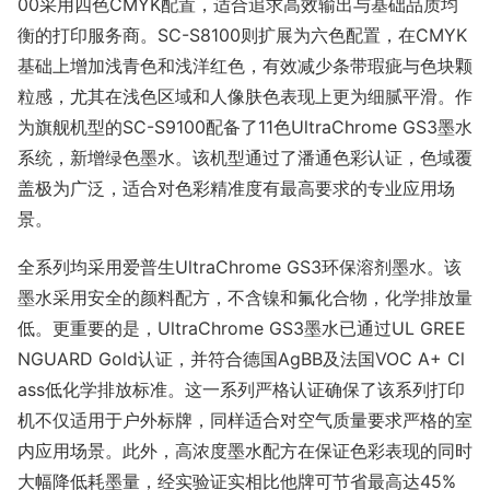
00采用四色CMYK配置，适合追求高效输出与基础品质均
衡的打印服务商。SC-S8100则扩展为六色配置，在CMYK
基础上增加浅青色和浅洋红色，有效减少条带瑕疵与色块颗
粒感，尤其在浅色区域和人像肤色表现上更为细腻平滑。作
为旗舰机型的SC-S9100配备了11色UltraChrome GS3墨水
系统，新增绿色墨水。该机型通过了潘通色彩认证，色域覆
盖极为广泛，适合对色彩精准度有最高要求的专业应用场
景。
全系列均采用爱普生UltraChrome GS3环保溶剂墨水。该
墨水采用安全的颜料配方，不含镍和氟化合物，化学排放量
低。更重要的是，UltraChrome GS3墨水已通过UL GREE
NGUARD Gold认证，并符合德国AgBB及法国VOC A+ Cl
ass低化学排放标准。这一系列严格认证确保了该系列打印
机不仅适用于户外标牌，同样适合对空气质量要求严格的室
内应用场景。此外，高浓度墨水配方在保证色彩表现的同时
大幅降低耗墨量，经实验证实相比他牌可节省最高达45%