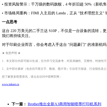
• 投资风险警示：千万级的数码旗舰，4 年折旧超 50%（新机
• 市场格局重构：FIMI 入主后的 Landa，正从 "技术
一点思考
这台 220 万美元的二手兰达 S10P，不仅是一台设备的流转
我们将持续关注。
对于印刷企业而言，你会考虑入手这台 "问题豪门" 的准新机吗
★ 免责声明 ★
1、本文部分内容可能AI生成，仅为学习交流参考，对其准确性、完整性、时效性
2、文中部分素材（包含但不限文字、数据、图片等）引自官方报道、行业报告及
想了解更多喷墨资讯，请点击访问中喷网官网：
www.inknet.cn
下一篇：
Brother推出全新A3商用智能喷墨打印机系列