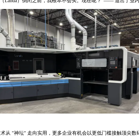
anda）倒闭之前，我根本不会买。现在呢？"—— 道出了业内对
术从 "神坛" 走向实用，更多企业有机会以更低门槛接触顶尖数