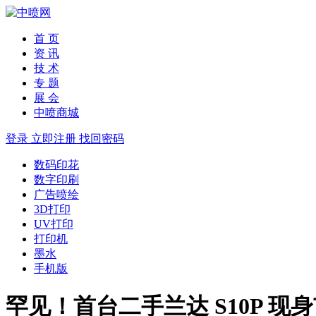
首 页
资 讯
技 术
专 题
展 会
中喷商城
登录
立即注册
找回密码
数码印花
数字印刷
广告喷绘
3D打印
UV打印
打印机
墨水
手机版
罕见！首台二手兰达 S10P 现