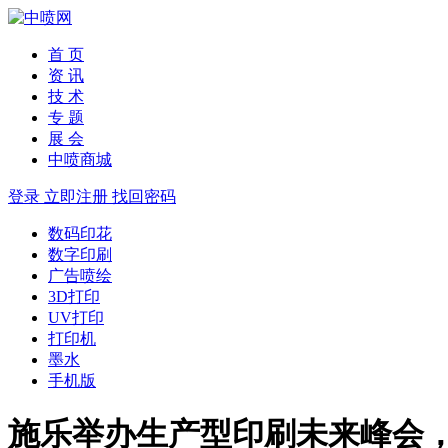
首 页
资 讯
技 术
专 题
展 会
中喷商城
登录
立即注册
找回密码
数码印花
数字印刷
广告喷绘
3D打印
UV打印
打印机
墨水
手机版
施乐举办生产型印刷未来峰会