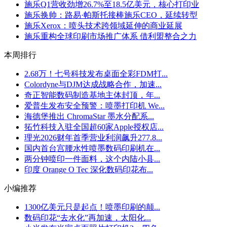
施乐Q1营收劲增26.7%至18.5亿美元，核心打印业
施乐换帅：路易·帕斯托接棒施乐CEO，延续转型
施乐Xerox：喷头技术跨领域延伸的商业延展
施乐重构全球印刷市场推广体系 借利盟整合之力
本周排行
2.68万！七号科技发布桌面全彩FDM打...
Colordyne与DJM达成战略合作，加速...
奇正智能数码制造基地主体封顶，年...
爱普生发布安全预警：喷墨打印机 We...
海德堡推出 ChromaStar 墨水分配系...
拓竹科技入驻全国超60家Apple授权店...
理光2026财年首季营业利润飙升277.8...
国内首台宫腰水性喷墨数码印刷机在...
两分钟喷印一件面料，这个内陆小县...
印度 Orange O Tec 深化数码印花布...
小编推荐
1300亿美元只是起点！喷墨印刷的颠...
数码印花“去水化”再加速，太阳化...