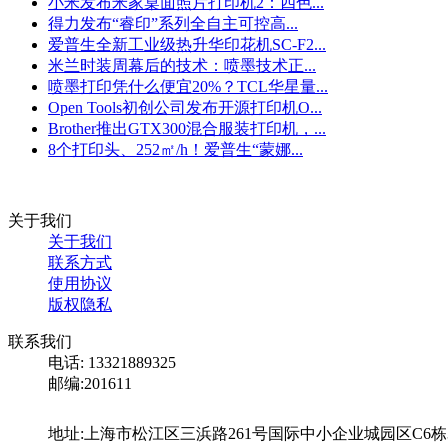
小米发布米家桌面照片打印机2：四色...
得力发布“睿印”系列全自主可控高...
爱普生全新工业级热升华印花机SC-F2...
米兰时装周幕后的技术：喷墨技术正...
喷墨打印凭什么便宜20%？TCL华星量...
Open Tools初创公司发布开源打印机O...
Brother推出GTX300混合服装打印机，...
8个打印头、252㎡/h！爱普生“蒙娜...
关于我们
关于我们
联系方式
使用协议
版权隐私
联系我们
电话: 13321889325
邮编:201611
地址:上海市松江区三浜路261号国际中小企业城园区C6栋