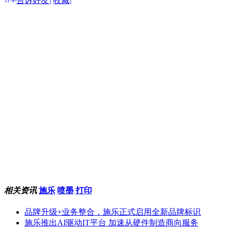
告诉好友
|
收藏
|
相关资讯
施乐
喷墨
打印
品牌升级+业务整合，施乐正式启用全新品牌标识
施乐推出AI驱动IT平台 加速从硬件制造商向服务