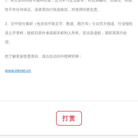
1、本文部分内容可能AI生成，仅为学习交流参考，对其准确性、完整性、时效
性不作任何保证。读者需自行筛选核实，对使用结果负责。
2、文中部分素材（包含但不限文字、数据、图片等）引自官方报道、行业报告
及公开资料，版权归原作者或相关权利人所有。若涉及侵权，请联系我方处
理。
想了解更多喷墨资讯，请点击访问中喷网官网：
www.inknet.cn
打赏