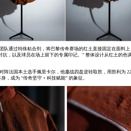
特殊粘合剂，将巴黎传奇赛场的红土直接固定在面料上，形成自然做旧质感。
赛场的激烈对抗，以及球员在场上留下的专属印记。” 整体设计从红
轮对阵法国本土选手佩里卡尔，他鏖战四盘逆转取胜，用胜利为 
，成为 “传奇坚守 + 科技赋能” 的象征。