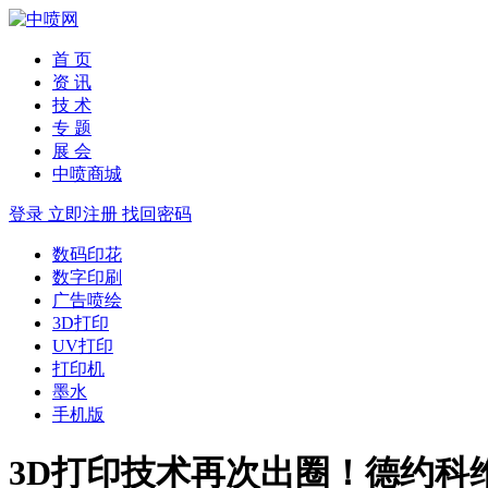
首 页
资 讯
技 术
专 题
展 会
中喷商城
登录
立即注册
找回密码
数码印花
数字印刷
广告喷绘
3D打印
UV打印
打印机
墨水
手机版
3D打印技术再次出圈！德约科