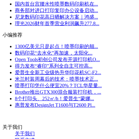
国内首台宫腰水性喷墨数码印刷机在...
商务部对进口打印复印办公设备启动...
尼龙数码印花高日晒解决方案｜鸿盛...
理光2026财年首季营业利润飙升277.8...
小编推荐
1300亿美元只是起点！喷墨印刷的颠...
数码印花“去水化”再加速，太阳化...
Open Tools初创公司发布开源打印机O...
得力发布“睿印”系列全自主可控高...
爱普生全新工业级热升华印花机SC-F2...
米兰时装周幕后的技术：喷墨技术正...
喷墨打印凭什么便宜20%？TCL华星量...
Brother推出GTX300混合服装打印机，...
8个打印头、252㎡/h！爱普生“蒙娜...
惠普发布DesignJet T1600与T2600 Pl...
关于我们
关于我们