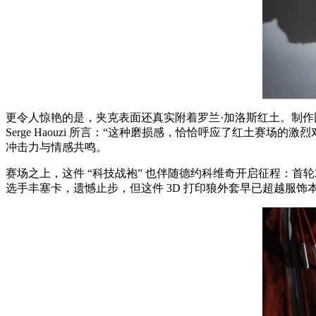
更令人惊艳的是，夹克表面还真实附着罗兰·加洛斯红土。制作团队通过
Serge Haouzi 所言：“这种磨损感，恰恰呼应了红土
冲击力与情感共鸣。
赛场之上，这件 “科技战袍” 也伴随德约科维奇开启征程：首
选手丰塞卡，遗憾止步，但这件 3D 打印狼外套早已超越服饰本身