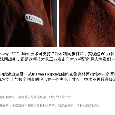
asys 3DFashion 技术可支持 7 种材料同步打印，实现超
维奇的法网战袍，正是这项技术从工业端走向大众视野的标志性案例 
度。从Iris van Herpen在纽约布鲁克林博物馆举办的高级
真实红土与数字制造的狼形在一件夹克上共存，技术不再只是冷
不作任何保证。读者需自行筛选核实，对使用结果负责。
公开资料，版权归原作者或相关权利人所有。若涉及侵权，请联系我方处理。