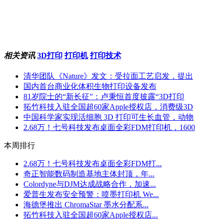
相关资讯
3D打印
打印机
打印技术
清华团队《Nature》发文：受拉面工艺启发，提出
国内首台商业化体积生物打印设备发布
81岁院士的“新长征”：卢秉恒首度披露“3D打印
拓竹科技入驻全国超60家Apple授权店，消费级3D
中国科学家实现活细胞 3D 打印可生长血管，动物
2.68万！七号科技发布桌面全彩FDM打印机，1600
本周排行
2.68万！七号科技发布桌面全彩FDM打...
奇正智能数码制造基地主体封顶，年...
Colordyne与DJM达成战略合作，加速...
爱普生发布安全预警：喷墨打印机 We...
海德堡推出 ChromaStar 墨水分配系...
拓竹科技入驻全国超60家Apple授权店...