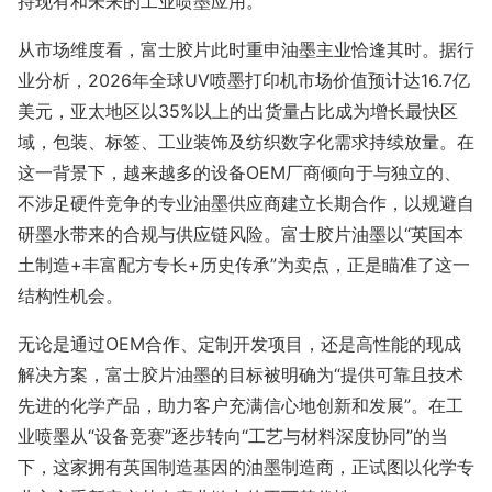
持现有和未来的工业喷墨应用。”
从市场维度看，富士胶片此时重申油墨主业恰逢其时。据行
业分析，2026年全球UV喷墨打印机市场价值预计达16.7亿
美元，亚太地区以35%以上的出货量占比成为增长最快区
域，包装、标签、工业装饰及纺织数字化需求持续放量。在
这一背景下，越来越多的设备OEM厂商倾向于与独立的、
不涉足硬件竞争的专业油墨供应商建立长期合作，以规避自
研墨水带来的合规与供应链风险。富士胶片油墨以“英国本
土制造+丰富配方专长+历史传承”为卖点，正是瞄准了这一
结构性机会。
无论是通过OEM合作、定制开发项目，还是高性能的现成
解决方案，富士胶片油墨的目标被明确为“提供可靠且技术
先进的化学产品，助力客户充满信心地创新和发展”。在工
业喷墨从“设备竞赛”逐步转向“工艺与材料深度协同”的当
下，这家拥有英国制造基因的油墨制造商，正试图以化学专