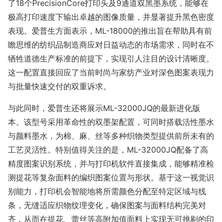
了18个PrecisionCore打印头及9通道双黑墨系统，能够在
极高打印速度下输出卓越的图像质量，并显著提升黑色密度
表现。爱普生方面表示，ML-18000的推出旨在帮助具有前
瞻思维的纺织品制造商应对日益动态的市场需求，同时在不
牺牲道德生产标准的前提下，实现引人注目的设计清晰度。
这一配置直接回应了当前时尚与家纺产业对深色图案表现力
与批量快速交付的双重诉求。
与此同时，爱普生还将展示ML-32000JQ的最新进化版
本。该型号采用革命性的双墨架配置，可同时搭载活性墨水
与颜料墨水，为棉、麻、丝等多种织物类型提供前所未有的
工艺灵活性。特别值得关注的是，ML-32000JQ配备了高
精度图案识别系统，并与打印机软件直接集成，能够精准检
测提花等复杂面料的编织图案位置与形状。基于这一视觉识
别能力，打印机会智能地将所需颜色分配至特定区域与线
条，无缝适应织物纹理变化，确保图案与面料结构完美对
齐，从而在提花、蕾丝等高附加值面料上实现无可挑剔的印