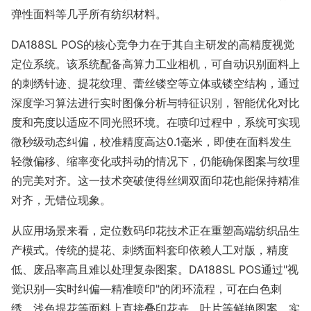
弹性面料等几乎所有纺织材料。
DA188SL POS的核心竞争力在于其自主研发的高精度视觉
定位系统。该系统配备高算力工业相机，可自动识别面料上
的刺绣针迹、提花纹理、蕾丝镂空等立体或镂空结构，通过
深度学习算法进行实时图像分析与特征识别，智能优化对比
度和亮度以适应不同光照环境。在喷印过程中，系统可实现
微秒级动态纠偏，校准精度高达0.1毫米，即使在面料发生
轻微偏移、缩率变化或抖动的情况下，仍能确保图案与纹理
的完美对齐。这一技术突破使得丝绸双面印花也能保持精准
对齐，无错位现象。
从应用场景来看，定位数码印花技术正在重塑高端纺织品生
产模式。传统的提花、刺绣面料套印依赖人工对版，精度
低、废品率高且难以处理复杂图案。DA188SL POS通过"视
觉识别—实时纠偏—精准喷印"的闭环流程，可在白色刺
绣、浅色提花等面料上直接叠印花卉、叶片等鲜艳图案，实