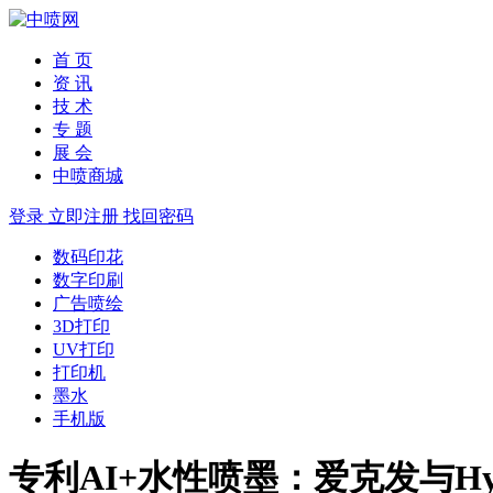
首 页
资 讯
技 术
专 题
展 会
中喷商城
登录
立即注册
找回密码
数码印花
数字印刷
广告喷绘
3D打印
UV打印
打印机
墨水
手机版
专利AI+水性喷墨：爱克发与Hybr