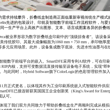
持续攀升，折叠纸盒制造商正面临重新审视传统生产模式的巨大压力。
M业务Helix先进的包装设计、印前及智能数字前端工作流程软件，与爱克
以在同一生产平台上高效产出图形、文本、语言或图案各异的折叠
 Orca被业界形容为数字折叠纸盒印刷中的“顶级掠食者”。该设备
传统胶印。其最大成像幅面为1060 mm × 750 mm，承印物厚
等多元应用场景。此外，设备集成数字底涂、先进水性油墨与在
的SmartDFE智能数字前端平台的嵌入。SmartDFE采用专利AI
ect RIP内核，支持可变数据流直接传输至设备电子系统，实现“即时印刷
与此同时，Hybrid Software旗下ColorLogic的色
cs Software，于2025年11月正式更名，以体现其作为工业印刷系统
tDFE已接连斩获英国国王企业创新奖（King's Award for Enter
威认可。
“此次合作体现了我们双方共同致力于帮助折叠纸盒生产商顺利完成