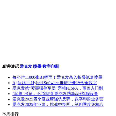
相关资讯
爱克发
喷墨
数字印刷
每小时11000张B1幅面！爱克发杀入折叠纸盒喷墨
Agfa 联手 Hybrid Software 推进折叠纸盒全数字
爱克发携"喷墨猛兽军团"亮相FESPA，覆盖入门到
“猛兽”出征，不负期待 爱克发携新品+旗舰设备
爱克发2025四季度业绩强势反弹，数字印刷业务营
爱克发2025年业绩：挑战中突围，第四季度凭核心
本周排行