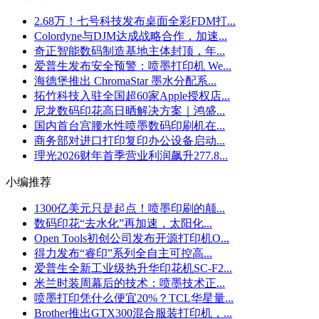
2.68万！七号科技发布桌面全彩FDM打...
Colordyne与DJM达成战略合作，加速...
奇正智能数码制造基地主体封顶，年...
爱普生发布安全预警：喷墨打印机 We...
海德堡推出 ChromaStar 墨水分配系...
拓竹科技入驻全国超60家Apple授权店...
尼龙数码印花高日晒解决方案｜鸿盛...
国内首台宫腰水性喷墨数码印刷机在...
商务部对进口打印复印办公设备启动...
理光2026财年首季营业利润飙升277.8...
小编推荐
1300亿美元只是起点！喷墨印刷的颠...
数码印花“去水化”再加速，太阳化...
Open Tools初创公司发布开源打印机O...
得力发布“睿印”系列全自主可控高...
爱普生全新工业级热升华印花机SC-F2...
米兰时装周幕后的技术：喷墨技术正...
喷墨打印凭什么便宜20%？TCL华星量...
Brother推出GTX300混合服装打印机，...