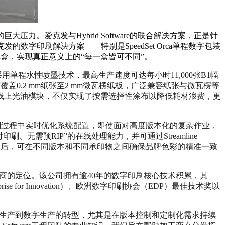
爱克发与Hybrid Software的联合解决方案，正是针
发的数字印刷解决方案——特别是SpeedSet Orca单程数字包装
纸盒，实现真正意义上的“每一盒皆可不同”。
采用单程水性喷墨技术，最高生产速度可达每小时11,000张B1幅
度覆盖0.2 mm纸张至2 mm微瓦楞纸板，广泛兼容纸张与微瓦楞等
线上光油模块，不仅实现了按需选择性涂布以降低耗材浪费，更
软件，可在印刷过程中实时优化系统配置，即使面对高度版本化的复杂作业，
、无需预RIP”的在线处理能力，并可通过Streamline 
彩管理软件加入后，可在不同版本和不同承印物之间确保品牌色彩的精准一致
嵌入式智能软件供应商的定位。该公司拥有逾40年的数字印刷核心技术积累，其
prise for Innovation）、欧洲数字印刷协会（EDP）最佳技术奖以
从模拟生产到数字生产的转型，尤其是在版本控制和定制化需求持续