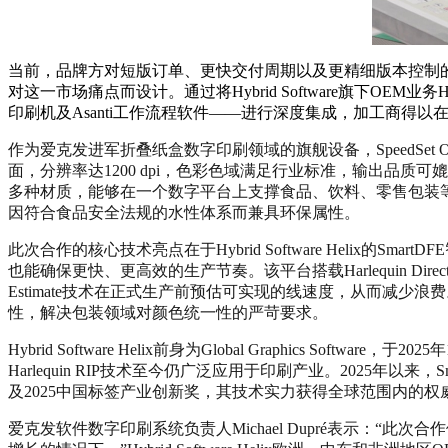
当前，品牌方对短版订单、更快交付周期以及更精细版本控制的需求
对这一市场痛点而设计。通过将Hybrid Software旗下OE
印刷机及Asanti工作流程软件——进行深度集成，加工商得
作为爱克发进军折叠纸盒数字印刷领域的旗舰设备，SpeedSet
面，分辨率达1200 dpi，色彩色域满足行业标准，输出品质可媲美
多种材质，能够在一个数字平台上支撑食品、饮料、零售包装
因符合食品安全法规的水性体系而兼具环保属性。
此次合作的核心技术亮点在于Hybrid Software Helix
也能确保更快、更高效的生产节奏。该平台搭载Harlequin Dir
Estimate技术在正式生产前预估可实现的线速度，从而减少浪费。
性，解决包装领域对颜色统一性的严苛要求。
Hybrid Software Helix前身为Global Graphi
Harlequin RIP技术至今仍广泛应用于印刷产业。2025年以来，Smar
及2025中国标签产业创新奖，其技术实力获得全球范围内的权
爱克发软件数字印刷系统负责人Michael Dupré表示：