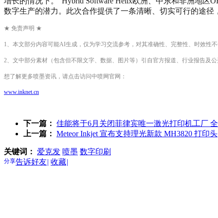
增长的情况下。”Hybrid Software Helix欧洲、中东和非洲
数字生产的潜力。此次合作提供了一条清晰、切实可行的途径
★ 免责声明 ★
1、本文部分内容可能AI生成，仅为学习交流参考，对其准确性、完整性、时效性
2、文中部分素材（包含但不限文字、数据、图片等）引自官方报道、行业报告及
想了解更多喷墨资讯，请点击访问中喷网官网：
www.inknet.cn
下一篇：
佳能将于6月关闭菲律宾唯一激光打印机工厂 
上一篇：
Meteor Inkjet 宣布支持理光新款 MH3820 打印头
关键词：
爱克发
喷墨
数字印刷
分享
告诉好友
|
收藏
|