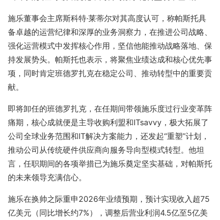
施乐董事会主席斯科特·莱蒂尔对其高度认可，称帕斯托具
备卓越的运营纪律和深厚的业务洞察力，在推进公司战略、
强化运营模式中发挥核心作用，坚信他能推动战略落地、保
持发展势头。帕斯托也表示，将聚焦业绩达成和核心优先事
项，同时肯定班德罗扎克在稳定公司、推动转型中的重要贡
献。
即将卸任的班德罗扎克，在任期间带领施乐度过行业变革阵
痛期，核心成就便是主导收购利盟和ITsavvy，极大拓展了
公司全球业务范围和IT解决方案能力，还发起“重塑”计划，
推动公司从传统硬件供应商向服务导向型模式转型。他坦
言，任职期间的各项举措已为施乐奠定坚实基础，对帕斯托
的未来领导充满信心。
施乐在换帅之际重申2026年业绩预期，预计实现收入超75
亿美元（同比增长约7%），调整后营业利润4.5亿至5亿美