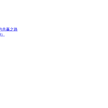
华的共赢之路
9）