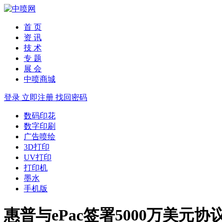
首 页
资 讯
技 术
专 题
展 会
中喷商城
登录
立即注册
找回密码
数码印花
数字印刷
广告喷绘
3D打印
UV打印
打印机
墨水
手机版
惠普与ePac签署5000万美