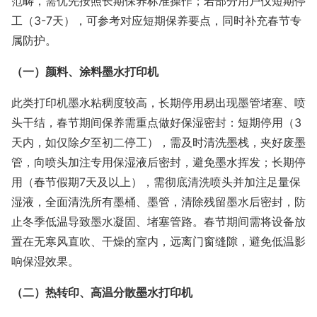
范畴，需优先按照长期保养标准操作；若部分用户仅短期停
工（3-7天），可参考对应短期保养要点，同时补充春节专
属防护。
（一）颜料、涂料墨水打印机
此类打印机墨水粘稠度较高，长期停用易出现墨管堵塞、喷
头干结，春节期间保养需重点做好保湿密封：短期停用（3
天内，如仅除夕至初二停工），需及时清洗墨栈，夹好废墨
管，向喷头加注专用保湿液后密封，避免墨水挥发；长期停
用（春节假期7天及以上），需彻底清洗喷头并加注足量保
湿液，全面清洗所有墨桶、墨管，清除残留墨水后密封，防
止冬季低温导致墨水凝固、堵塞管路。春节期间需将设备放
置在无寒风直吹、干燥的室内，远离门窗缝隙，避免低温影
响保湿效果。
（二）热转印、高温分散墨水打印机