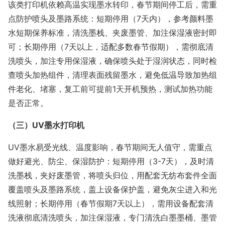
该类打印机依赖高温实现墨水转印，春节期间停工后，需重
点防护喷头及墨路系统：短期停用（7天内），参考颜料墨
水短期保养标准，清洗墨栈、夹废墨管、加注保湿液密封即
可；长期停用（7天以上，适配多数春节假期），需彻底清
洗喷头，加注专用保湿液，确保喷头处于湿润状态，同时检
查喷头加热组件，清理表面残留墨水，避免低温导致加热组
件老化、堵塞，复工前可提前1天开机预热，测试加热功能
是否正常。
（三）UV墨水打印机
UV墨水易受光线、温度影响，春节期间无人值守，需重点
做好避光、防尘、保湿防护：短期停用（3-7天），及时清
洗墨栈，夹好废墨管，将喷头归位，用配套无纺布套件全面
覆盖喷头及墨路系统，盖上设备保护盖，避免灰尘进入和光
线照射；长期停用（春节假期7天以上），需用设备配套清
洗液彻底清洗喷头，加注保湿液，专门清洗白墨墨桶、墨管