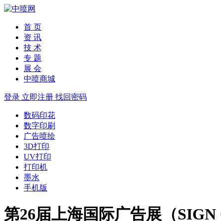
首 页
资 讯
技 术
专 题
展 会
中喷商城
登录
立即注册
找回密码
数码印花
数字印刷
广告喷绘
3D打印
UV打印
打印机
墨水
手机版
第26届上海国际广告展（SIGN CHIN