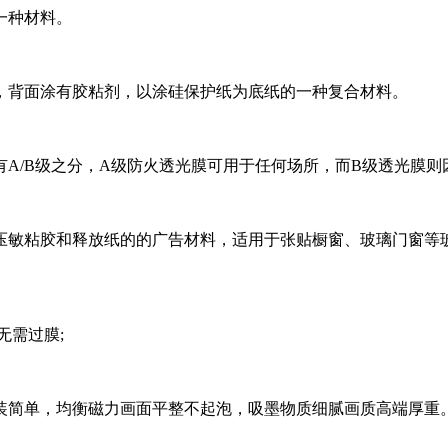
一种材料。
，背面涂有胶粘剂，以涂硅保护纸为底纸的一种复合材料。
A/B级之分，A级防火透光膜可用于任何场所，而B级透光膜
着压敏粘胶和释放纸的的广告材料，适用于张贴橱窗、玻璃门窗等
无需过膜;
装简单，均衡磁力画面平整不起泡，吸墨物质细腻画质高端厚重