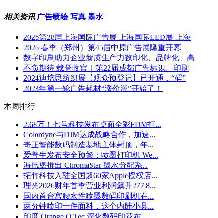
相关资讯
广告喷绘
写真
墨水
2026第28届上海国际广告展 上海国际LED展 上海
2026 春季（郑州）第45届中原广告展隆重开幕
数字印刷助力企业新质生产力数印化、品牌化、高
不负期待 载誉收官｜第22届成都广告标识、印刷
2024迪培思纺织展【观众预登记】已开通，“码”
2023年第一轮广告耗材“涨价潮”开始了！
本周排行
2.68万！七号科技发布桌面全彩FDM打...
Colordyne与DJM达成战略合作，加速...
奇正智能数码制造基地主体封顶，年...
爱普生发布安全预警：喷墨打印机 We...
海德堡推出 ChromaStar 墨水分配系...
拓竹科技入驻全国超60家Apple授权店...
理光2026财年首季营业利润飙升277.8...
国内首台宫腰水性喷墨数码印刷机在...
两分钟喷印一件面料，这个内陆小县...
印度 Orange O Tec 深化数码印花布...