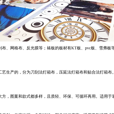
刮布、网格布、反光膜等；裱板的板材有KT板、pvc板、雪弗
。
作工艺生产的，分为刀刮法灯箱布，压延法灯箱布和贴合法灯箱布
大方，图案和款式都多样，且质轻、环保、可循环再用。适用于