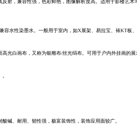
线反射，兼容性强，色彩鲜艳，图像解析度高。适用于影楼艺术写
涂层兼容水性染墨水。一般用于室内，如X展架、易拉宝、裱KT板
而高光白画布，又称为银雕布/丝光绢布。可用于户内外挂画的展
）。
、耐酸碱、耐用、韧性强，极富装饰性，装饰应用面较广。