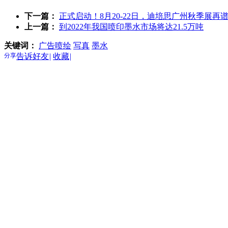
下一篇：
正式启动！8月20-22日，迪培思广州秋季展再
上一篇：
到2022年我国喷印墨水市场将达21.5万吨
关键词：
广告喷绘
写真
墨水
分享
告诉好友
|
收藏
|