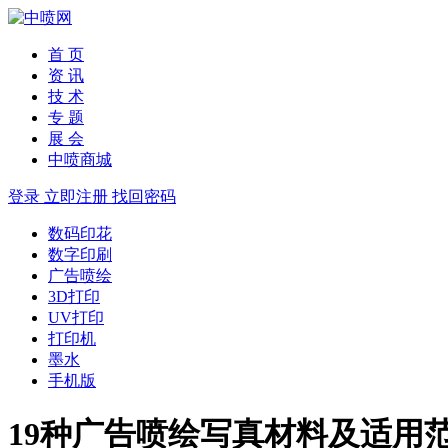
首 页
资 讯
技 术
专 题
展 会
中喷商城
登录
立即注册
找回密码
数码印花
数字印刷
广告喷绘
3D打印
UV打印
打印机
墨水
手机版
19种广告喷绘写真材料及适用