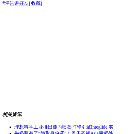
分享
告诉好友
|
收藏
|
相关资讯
理想科学工业推出侧向喷墨打印引擎Integlide 实
牛奶瓶有了“隐形身份证”！奥乐齐和Arla用紫外