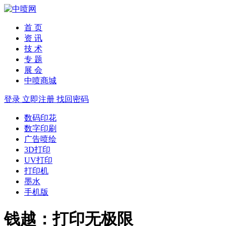
首 页
资 讯
技 术
专 题
展 会
中喷商城
登录
立即注册
找回密码
数码印花
数字印刷
广告喷绘
3D打印
UV打印
打印机
墨水
手机版
钱越：打印无极限