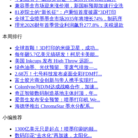
兼容墨盒市场迎来涨价潮，新国标预期加速行业洗
81岁院士的“新长征”：卢秉恒首度披露“3D打印
全球工业喷墨墨盒市场2035年将增长74%，制药序
理光2026财年首季营业利润飙升277.8%，关税退款
本周排行
全球首颗！3D打印的米级卫星，成功...
每年砸5.7亿美元搞研发！柯尼卡美能...
美国 Inkcups 发布 High Throw 远距...
绿色油墨、光伏预留、零废气排放—...
2.68万！七号科技发布桌面全彩FDM打...
富士胶片商业创新与帝人携手实现打...
Colordyne与DJM达成战略合作，加速...
奇正智能数码制造基地主体封顶，年...
爱普生发布安全预警：喷墨打印机 We...
海德堡推出 ChromaStar 墨水分配系...
小编推荐
1300亿美元只是起点！喷墨印刷的颠...
数码印花“去水化”再加速，太阳化...