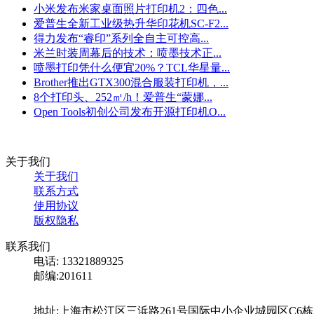
小米发布米家桌面照片打印机2：四色...
爱普生全新工业级热升华印花机SC-F2...
得力发布“睿印”系列全自主可控高...
米兰时装周幕后的技术：喷墨技术正...
喷墨打印凭什么便宜20%？TCL华星量...
Brother推出GTX300混合服装打印机，...
8个打印头、252㎡/h！爱普生“蒙娜...
Open Tools初创公司发布开源打印机O...
关于我们
关于我们
联系方式
使用协议
版权隐私
联系我们
电话: 13321889325
邮编:201611
地址:上海市松江区三浜路261号国际中小企业城园区C6栋