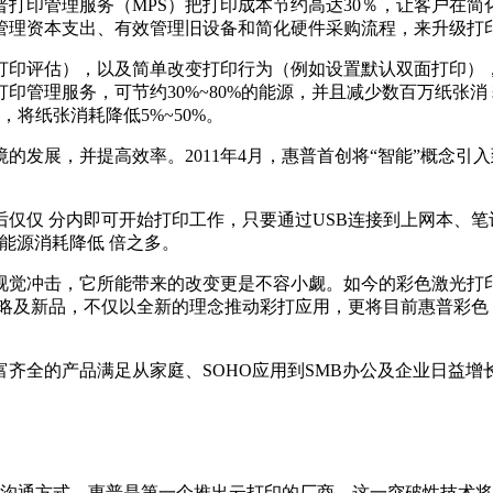
打印管理服务（MPS）把打印成本节约高达30％，让客户在简
管理资本支出、有效管理旧设备和简化硬件采购流程，来升级打印
打印评估），以及简单改变打印行为（例如设置默认双面打印），
管理服务，可节约30%~80%的能源，并且减少数百万纸张消
，将纸张消耗降低5%~50%。
发展，并提高效率。2011年4月，惠普首创将“智能”概念引入
仅仅 分内即可开始打印工作，只要通过USB连接到上网本、笔
能源消耗降低 倍之多。
觉冲击，它所能带来的改变更是不容小觑。如今的彩色激光打印机
新品，不仅以全新的理念推动彩打应用，更将目前惠普彩色 激光打印机
齐全的产品满足从家庭、SOHO应用到SMB办公及企业日益
变沟通方式。惠普是第一个推出云打印的厂商，这一突破性技术