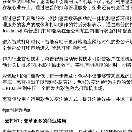
在企业文印领域，惠普提出创新的成本削减倡议，包括利用惠普
在核心业务上。通过惠普的打印管理服务，企业还有机会通过
通过惠普工具和服务（例如惠普数码多功能一体机和惠普环保
理服务的客户的成像和打印操作的前后分析表示，通过惠普的打印
Jetadmin和惠普通用打印驱动在全公司范围内推行双面打印配置
进入智慧打印时代：智能有助于更好地顺应网络时代的办公环境的
引领办公打印市场进入“智慧打印”新时代。
作为行业首创技术，惠普智慧驱动安装技术可以使客户在装机后
动开关机技术”在不影响输出效率、实现智能操控的同时，能将
彩色应用的门槛降低，进一步普及：色彩不仅能够带来直观的视
年底，惠普推出了以“惠彩•慧表达，色彩改变沟通”为主题的策略及
CP1025带到中国，全面发力彩色激光打印机市场。
惠普倡导用户运用彩色改变沟通方式，提升沟通效果，并以丰富
#p#副标题#e#
云打印：变革更多的商业格局
惠普在打印行业提出新策略“E打印，易沟通”：用科技创新改