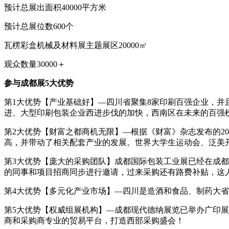
预计总展出面积40000平方米
预计总展位数600个
瓦楞彩盒机械及材料展主题展区20000㎡
观众数量30000＋
参与成都展5大优势
第1大优势【产业基础好】—四川省聚集8家印刷百强企业，并
进、大型印刷包装企业西进步伐的加快，西南区在未来的百强
第2大优势【财富之都商机无限】—根据《财富》杂志发布的201
高，并带动了相关配套产业的发展。世界大学生运动会、泛美
第3大优势【庞大的采购团队】成都国际包装工业展已经在成都
的同事和项目招商同步进行邀请，过来采购还有路费补贴，这
第4大优势【多元化产业市场】—四川是造酒和食品、制药大
第5大优势【权威组展机构】—成都现代德纳展览已举办广印
商和采购商专业的贸易平台，打造西部采购盛会！