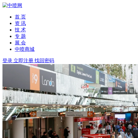
首 页
资 讯
技 术
专 题
展 会
中喷商城
登录
立即注册
找回密码