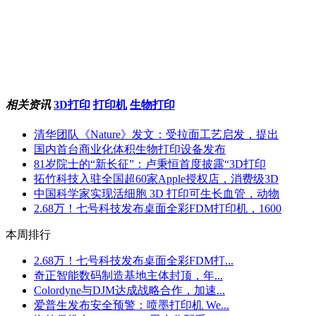
相关资讯
3D打印
打印机
生物打印
清华团队《Nature》发文：受拉面工艺启发，提出
国内首台商业化体积生物打印设备发布
81岁院士的“新长征”：卢秉恒首度披露“3D打印
拓竹科技入驻全国超60家Apple授权店，消费级3D
中国科学家实现活细胞 3D 打印可生长血管，动物
2.68万！七号科技发布桌面全彩FDM打印机，1600
本周排行
2.68万！七号科技发布桌面全彩FDM打...
奇正智能数码制造基地主体封顶，年...
Colordyne与DJM达成战略合作，加速...
爱普生发布安全预警：喷墨打印机 We...