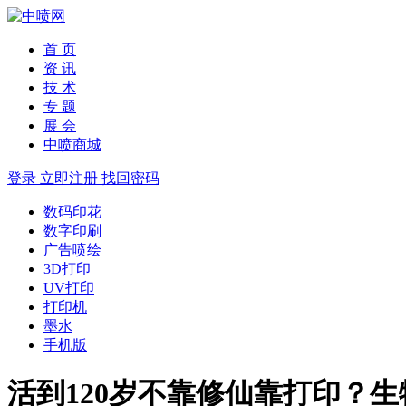
首 页
资 讯
技 术
专 题
展 会
中喷商城
登录
立即注册
找回密码
数码印花
数字印刷
广告喷绘
3D打印
UV打印
打印机
墨水
手机版
活到120岁不靠修仙靠打印？