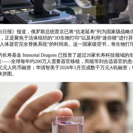
日报》报道，俄罗斯总统普京已将“抗老延寿”列为国家级战略优
破点，正是聚焦于活体组织的“3D生物打印”以及利用“迷你猪”
克“人体器官完全替换系统”的时间表。这一国家级背书，将生物
金 Immortal Dragons 已投资了超过20家长寿科技领
物的研发——全球每年约200万人需要器官移植，而能等到合适器官
亿元人民币融资；华清智美于2026年1月完成数千万元A轮融资；
块拼图。