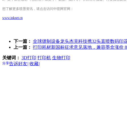
想了解更多喷墨资讯，请点击访问中喷网官网：
www.inknet.cn
下一篇：
全球缝制设备龙头杰克科技携32头直喷数码印
上一篇：
打印耗材新国标征求意见落地，兼容墨盒涨价 8
关键词：
3D打印
打印机
生物打印
分享
告诉好友
|
收藏
|