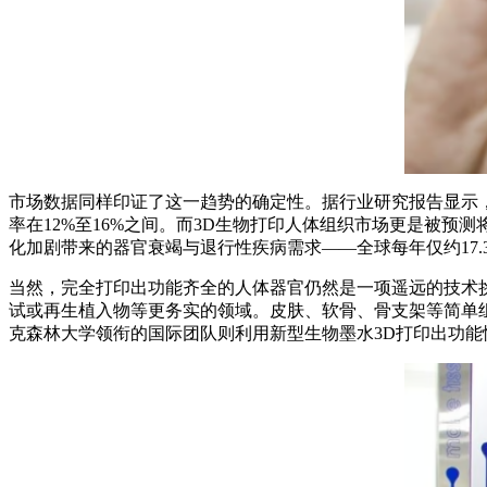
市场数据同样印证了这一趋势的确定性。据行业研究报告显示，2025
率在12%至16%之间。而3D生物打印人体组织市场更是被预测将从
化加剧带来的器官衰竭与退行性疾病需求——全球每年仅约17.3
当然，完全打印出功能齐全的人体器官仍然是一项遥远的技术
试或再生植入物等更务实的领域。皮肤、软骨、骨支架等简单组
克森林大学领衔的国际团队则利用新型生物墨水3D打印出功