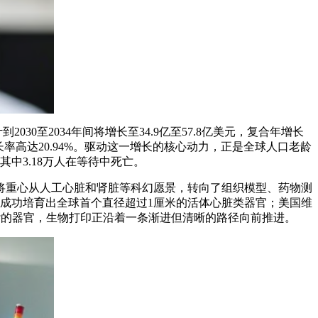
30至2034年间将增长至34.9亿至57.8亿美元，复合年增长
合增长率高达20.94%。驱动这一增长的核心动力，正是全球人口老龄
其中3.18万人在等待中死亡。
将重心从人工心脏和肾脏等科幻愿景，转向了组织模型、药物测
海成功培育出全球首个直径超过1厘米的活体心脏类器官；美国维
杂的器官，生物打印正沿着一条渐进但清晰的路径向前推进。