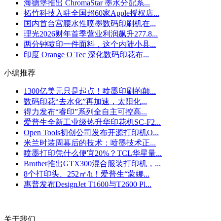
海德堡推出 ChromaStar 墨水分配系...
拓竹科技入驻全国超60家Apple授权店...
国内首台宫腰水性喷墨数码印刷机在...
理光2026财年首季营业利润飙升277.8...
两分钟喷印一件面料，这个内陆小县...
印度 Orange O Tec 深化数码印花布...
小编推荐
1300亿美元只是起点！喷墨印刷的颠...
数码印花“去水化”再加速，太阳化...
得力发布“睿印”系列全自主可控高...
爱普生全新工业级热升华印花机SC-F2...
Open Tools初创公司发布开源打印机O...
米兰时装周幕后的技术：喷墨技术正...
喷墨打印凭什么便宜20%？TCL华星量...
Brother推出GTX300混合服装打印机，...
8个打印头、252㎡/h！爱普生“蒙娜...
惠普发布DesignJet T1600与T2600 Pl...
关于我们