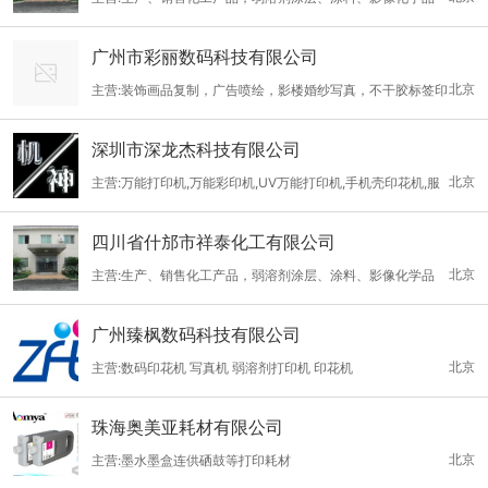
行技术交流与合作，互惠互利，共同发展，共同提高，共同创造写
真喷绘领域的辉煌新篇章!
广州市彩丽数码科技有限公司
北京
主营:装饰画品复制，广告喷绘，影楼婚纱写真，不干胶标签印
刷，艺术微喷，摄影展，画展等喷绘耗材
深圳市深龙杰科技有限公司
北京
主营:万能打印机,万能彩印机,UV万能打印机,手机壳印花机,服
装印花机,金属印花机,木材印花机,玻璃印花机,朔料印花机,喷墨打印
四川省什邡市祥泰化工有限公司
机,LED万能打印机,墨水(弱溶剂墨水,纺织墨水,生物墨水,免涂层墨
北京
主营:生产、销售化工产品，弱溶剂涂层、涂料、影像化学品
水)
广州臻枫数码科技有限公司
北京
主营:数码印花机 写真机 弱溶剂打印机 印花机
珠海奥美亚耗材有限公司
北京
主营:墨水墨盒连供硒鼓等打印耗材