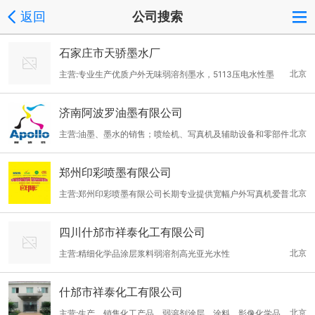
返回
公司搜索
石家庄市天骄墨水厂
北京
主营:专业生产优质户外无味弱溶剂墨水，5113压电水性墨
水，5、7代头压电水性墨水等，还可定制墨水
济南阿波罗油墨有限公司
北京
主营:油墨、墨水的销售；喷绘机、写真机及辅助设备和零部件
的生产、销售；文化、体育用品，办公用品的生产销售；进出口贸
郑州印彩喷墨有限公司
易
北京
主营:郑州印彩喷墨有限公司长期专业提供宽幅户外写真机爱普
生5代、6代、7代弱溶剂墨水，压电水性5代、6代、7代染料写真
四川什邡市祥泰化工有限公司
墨水及数码印花热转印热升华（分散）墨水，户外喷绘精工510/10
北京
主营:精细化学品涂层浆料弱溶剂高光亚光水性
20、柯尼卡512/1024、赛尔382/600、skywalker128、北极星1
024、星光喷头溶剂墨水。 我公司致力于”诚信第一“的原则，秉
什邡市祥泰化工有限公司
承”服务于客户“的宗旨，真诚的希望与国内外新老用户以及同行进
北京
主营:生产、销售化工产品，弱溶剂涂层、涂料、影像化学品