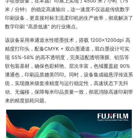
字喷墨设备，在本届广印展上实现了4500 米 / 小时（75
米 / 分钟） 的稳定高速输出，这一速度不仅远超传统数字
印刷设备，更直接对标主流柔印机的生产效率，彻底解决了
数字印刷 “高质低速” 的行业痛点。
该设备采用单通道水性喷墨技术，搭载 1200×1200dpi 高
精度打印头，配备CMYK + 双白墨通道，双白墨设计可实
现 55%-58% 的高不透明度，完美适配透明薄膜、铝箔等
软包装基材，确保色彩鲜艳、层次丰富，色域覆盖超 90%
潘通色，印刷品质媲美凹印。同时，设备集成磁悬浮传送系
统，实现微米级套准精度与运行稳定性，高速状态下无抖
动、无偏移，保障每米印品质量一致，彻底消除高速印刷带
来的精度损耗问题。