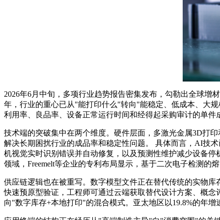
2026年6月中旬，多项行业趋势报告密集发布，勾勒出全球增
年，行业的重心已从"能打印什么"转向"能稳定、低成本、大规模地生产
利用率、良品率、设备正常运行时间和经得起采购审计的单件
技术端的突破集中在两个维度。硬件层面，多激光金属3D打印
解决长期困扰行业的成品率和稳定性问题。 具体而言，AI技
机视觉实时识别错误并自动修复，以及预测性维护减少设备停机
领域，Freemelt等企业的专利布局显示，基于二次电子检
供应链逻辑也在被重写。数字模型文件正在替代传统的实物库存，
快速预原型验证，工程师可通过云端获取替代设计方案、概念评
向"数字库存+本地打印"的混合模式。亚太地区以19.8%