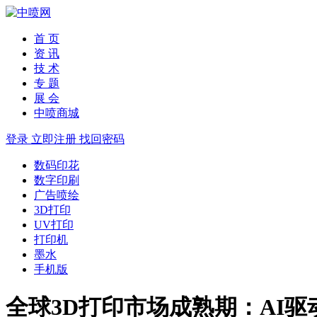
首 页
资 讯
技 术
专 题
展 会
中喷商城
登录
立即注册
找回密码
数码印花
数字印刷
广告喷绘
3D打印
UV打印
打印机
墨水
手机版
全球3D打印市场成熟期：AI驱