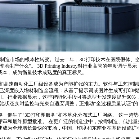
材制造市场的根本性转变。过去十年，3D打印技术在医院假体、空
什么"。 3D Printing Industry对行业高管的年度调研
成本，成为衡量技术成熟度的真正标尺。
和高速自动化工厂级设备成为产能扩张的主力。软件与工艺控制层
术已深度嵌入增材制造全流程：从基于提示词或图片生成可打印
。行业数据显示，这些智能化手段可将原型开发速度提升60%，
测的熔池状态实时监控与光束自适应调整，正推动"全过程质量认证"
催生了"3D打印即服务"和本地化分布式工厂网络。 这一趋势在
审和最终原型批准。 在更广泛的制造业中，按需制造、低批量生
的年增速成为全球增长最快的市场，中国、印度和东南亚在基础设施