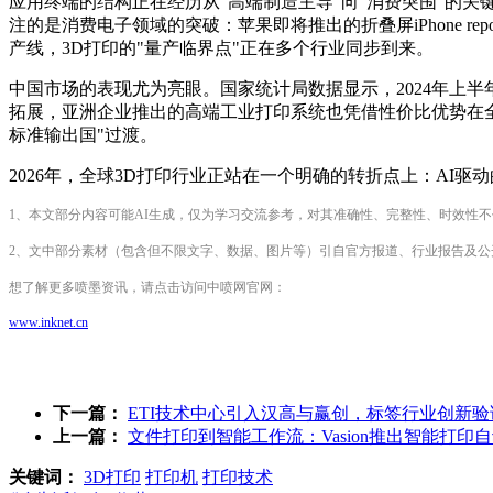
应用终端的结构正在经历从"高端制造主导"向"消费突围"的关键
注的是消费电子领域的突破：苹果即将推出的折叠屏iPhone r
产线，3D打印的"量产临界点"正在多个行业同步到来。
中国市场的表现尤为亮眼。国家统计局数据显示，2024年上半年我
拓展，亚洲企业推出的高端工业打印系统也凭借性价比优势在全
标准输出国"过渡。
2026年，全球3D打印行业正站在一个明确的转折点上：AI
1、本文部分内容可能AI生成，仅为学习交流参考，对其准确性、完整性、时效性
2、文中部分素材（包含但不限文字、数据、图片等）引自官方报道、行业报告及
想了解更多喷墨资讯，请点击访问中喷网官网：
www.inknet.cn
下一篇：
ETI技术中心引入汉高与赢创，标签行业创新
上一篇：
文件打印到智能工作流：Vasion推出智能打印
关键词：
3D打印
打印机
打印技术