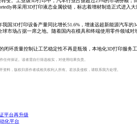
转变。工业级3D打印中，汽车行业占据超过25%的市场份额；而桌
eportedly将采用3D打印液态金属铰链，标志着增材制造正式
国3D打印设备产量同比增长51.6%，增速远超新能源汽车的34
球市场占据一席之地。随着国内在模具和终端使用零件领域对增
驱动的闭环质量控制让工艺稳定性不再是瓶颈，本地化3D打印服务
不作任何保证。读者需自行筛选核实，对使用结果负责。
公开资料，版权归原作者或相关权利人所有。若涉及侵权，请联系我方处理。
验证平台再升级
自动化平台