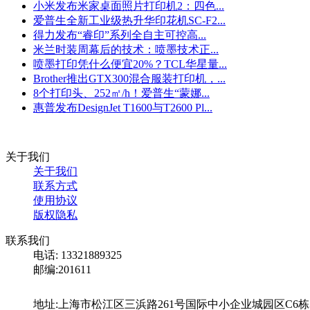
小米发布米家桌面照片打印机2：四色...
爱普生全新工业级热升华印花机SC-F2...
得力发布“睿印”系列全自主可控高...
米兰时装周幕后的技术：喷墨技术正...
喷墨打印凭什么便宜20%？TCL华星量...
Brother推出GTX300混合服装打印机，...
8个打印头、252㎡/h！爱普生“蒙娜...
惠普发布DesignJet T1600与T2600 Pl...
关于我们
关于我们
联系方式
使用协议
版权隐私
联系我们
电话: 13321889325
邮编:201611
地址:上海市松江区三浜路261号国际中小企业城园区C6栋