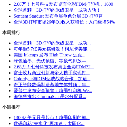
2.68万！七号科技发布桌面全彩FDM打印机，1600
全球首颗！3D打印的米级卫星，成功入轨！
Sentient Stardust 发布单层单色分层 3D 打印算
全球3D打印市场26年Q1收入获增长：入门级增54%
本周排行
全球首颗！3D打印的米级卫星，成功...
每年砸5.7亿美元搞研发！柯尼卡美能...
美国 Inkcups 发布 High Throw 远距...
绿色油墨、光伏预留、零废气排放—...
2.68万！七号科技发布桌面全彩FDM打...
富士胶片商业创新与帝人携手实现打...
Colordyne与DJM达成战略合作，加速...
奇正智能数码制造基地主体封顶，年...
爱普生发布安全预警：喷墨打印机 We...
海德堡推出 ChromaStar 墨水分配系...
小编推荐
1300亿美元只是起点！喷墨印刷的颠...
数码印花“去水化”再加速，太阳化...