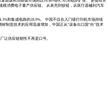
面级和消费级市场则以16.40%的CAGR稳步扩张。 更值得关
进入大规模消费电子量产供应链。 从表壳到铰链，从医疗器械到汽车
.3%和集成电路的28.9%。 中国不仅在入门级打印机市场持续
材制造技术的应用迅速增加，中国正从"设备出口国"向"技术
工厂让供应链韧性不再是口号。