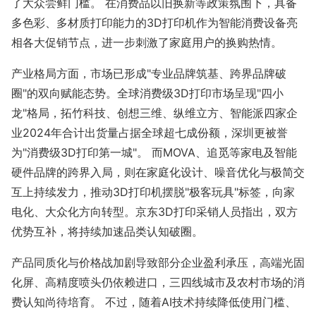
了大众尝鲜门槛。 在消费品以旧换新等政策氛围下，具备
多色彩、多材质打印能力的3D打印机作为智能消费设备亮
相各大促销节点，进一步刺激了家庭用户的换购热情。
产业格局方面，市场已形成"专业品牌筑基、跨界品牌破
圈"的双向赋能态势。全球消费级3D打印市场呈现"四小
龙"格局，拓竹科技、创想三维、纵维立方、智能派四家企
业2024年合计出货量占据全球超七成份额，深圳更被誉
为"消费级3D打印第一城"。 而MOVA、追觅等家电及智能
硬件品牌的跨界入局，则在家庭化设计、噪音优化与极简交
互上持续发力，推动3D打印机摆脱"极客玩具"标签，向家
电化、大众化方向转型。京东3D打印采销人员指出，双方
优势互补，将持续加速品类认知破圈。
产品同质化与价格战加剧导致部分企业盈利承压，高端光固
化屏、高精度喷头仍依赖进口，三四线城市及农村市场的消
费认知尚待培育。 不过，随着AI技术持续降低使用门槛、