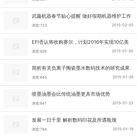
武藤机器春节贴心提醒 做好假期机器维护工作
2015-02-05
浏览:733
EFI否认将收购赛尔，计划2016年实现10亿美
元的营业额
2015-01-30
浏览:626
简析有关负离子陶瓷墨水数码技术的研究成果
2015-01-26
浏览:645
喷墨油墨会比传统油墨更具市场优势
2015-01-23
浏览:641
发展一日千里 解析数码印花及所遇瓶颈
2015-01-19
浏览:784