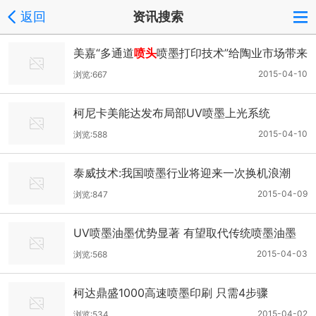
返回
资讯搜索
美嘉“多通道
喷头
喷墨打印技术”给陶业市场带来
曙光
2015-04-10
浏览:667
柯尼卡美能达发布局部UV喷墨上光系统
2015-04-10
浏览:588
泰威技术:我国喷墨行业将迎来一次换机浪潮
2015-04-09
浏览:847
UV喷墨油墨优势显著 有望取代传统喷墨油墨
2015-04-03
浏览:568
柯达鼎盛1000高速喷墨印刷 只需4步骤
2015-04-02
浏览:534