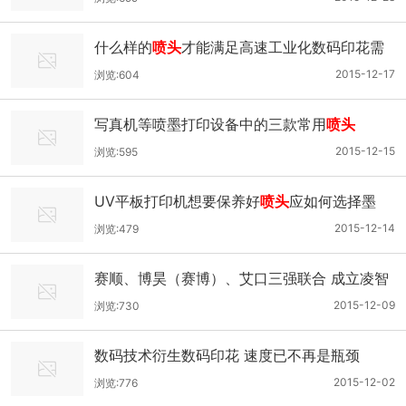
什么样的
喷头
才能满足高速工业化数码印花需
求？
2015-12-17
浏览:604
写真机等喷墨打印设备中的三款常用
喷头
2015-12-15
浏览:595
UV平板打印机想要保养好
喷头
应如何选择墨
水?
2015-12-14
浏览:479
赛顺、博昊（赛博）、艾口三强联合 成立凌智
数码
2015-12-09
浏览:730
数码技术衍生数码印花 速度已不再是瓶颈
2015-12-02
浏览:776