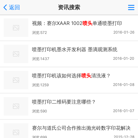
返回
资讯搜索
视频：赛尔XAAR 1002
喷头
单通喷墨打印
2016-01-26
浏览:572
喷墨打印机墨水开发利器 墨滴观测系统
2016-01-20
浏览:1437
喷墨打印机该如何选择
喷头
清洗液？
2016-01-08
浏览:1259
喷墨打印二维码要注意哪些？
2016-01-07
浏览:590
赛尔与道氏公司合作推出抛光砖数字印花解决
方案
2015-12-28
浏览:699