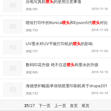
压电写真机
喷头
的使用注意事项
2015-11-10
浏览:391
喷绘打印中的Konica
喷头
和Epson5代
喷头
对比
2015-11-09
浏览:753
UV墨水对UV平板打印机的
喷头
的影响
2015-11-05
浏览:727
数码印花升级 绝不仅是
喷头
和墨水的升级
2015-10-15
浏览:583
海德堡B1幅面单张纸喷墨印刷机将于drupa201
6展出
2015-10-14
浏览:732
21
/27
下一页
上一页
首页
尾页