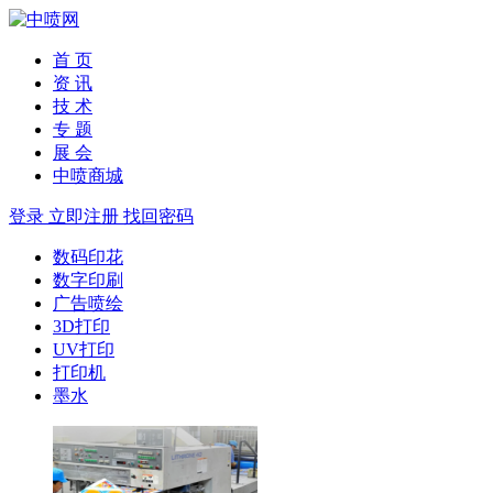
首 页
资 讯
技 术
专 题
展 会
中喷商城
登录
立即注册
找回密码
数码印花
数字印刷
广告喷绘
3D打印
UV打印
打印机
墨水