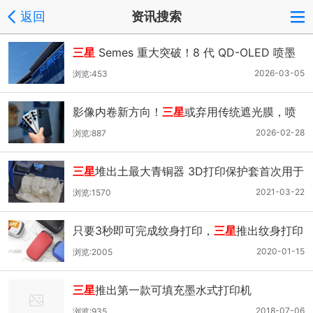
返回
资讯搜索
三星
Semes 重大突破！8 代 QD-OLED 喷墨
设备首出货，高端显示产业迎升级
2026-03-05
浏览:453
影像内卷新方向！
三星
或弃用传统遮光膜，喷
墨印刷成旗舰新标配？
2026-02-28
浏览:887
三星
堆出土最大青铜器 3D打印保护套首次用于
文物提取
2021-03-22
浏览:1570
只要3秒即可完成纹身打印，
三星
推出纹身打印
机
2020-01-15
浏览:2005
三星
推出第一款可填充墨水式打印机
2018-07-06
浏览:935