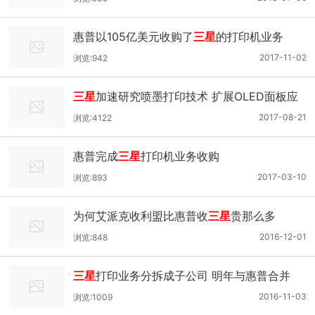
惠普以105亿美元收购了
三星
的打印机业务
2017-11-02
浏览:942
三星
加速研究喷墨打印技术 扩展OLED面板应
用
2017-08-21
浏览:4122
惠普完成
三星
打印机业务收购
2017-03-10
浏览:893
为何艾派克收利盟比惠普收
三星
贵那么多
2016-12-01
浏览:848
三星
打印业务分拆成子公司 明年与惠普合并
2016-11-03
浏览:1009