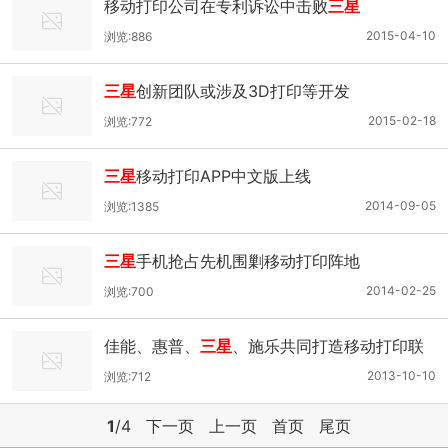
移动打印公司在专利诉讼中击败
三星
2015-04-10
浏览:886
三星
创新团队或涉及3D打印等开发
2015-02-18
浏览:772
三星
移动打印APP中文版上线
2014-09-05
浏览:1385
三星
手机抢占先机围剿移动打印阵地
2014-02-25
浏览:700
佳能、惠普、
三星
、施乐共同打造移动打印联
盟
2013-10-10
浏览:712
1
/4
下一页
上一页
首页
尾页