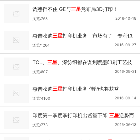
诱惑挡不住 GE与
三星
竟布局3D打印！
2016-10-18
浏览:768
惠普收购
三星
打印机业务：市场有了，专利也
得要！
2016-09-27
浏览:1264
TCL、
三星
、深纺织都在谋划喷墨印刷工艺技
术
2016-09-21
浏览:807
惠普收购
三星
打印机业务 佳能也将获益
2016-09-14
浏览:4100
印度第一季度季打印机出货量下降
三星
逆势而
上
2015-06-18
浏览:773