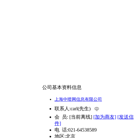
公司基本资料信息
上海中喷网信息有限公司
联系人:
carl(先生)
会 员:
[
当前离线
]
[加为商友]
[发送信
件]
电 话:
021-64538589
地区:
北京