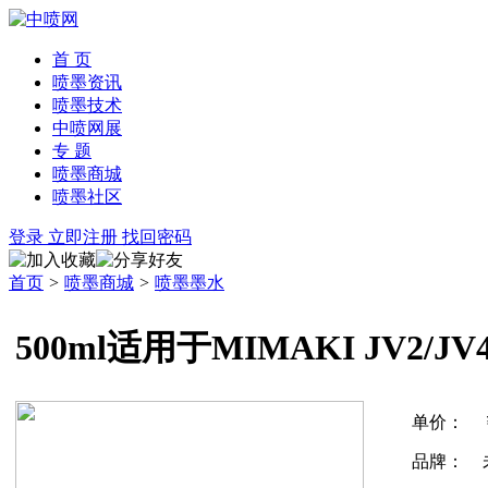
首 页
喷墨资讯
喷墨技术
中喷网展
专 题
喷墨商城
喷墨社区
登录
立即注册
找回密码
首页
>
喷墨商城
>
喷墨墨水
500ml适用于MIMAKI JV2
单价：
品牌：