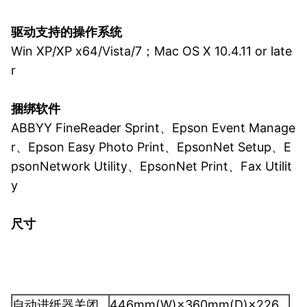
驱动支持的操作系统
Win XP/XP x64/Vista/7；Mac OS X 10.4.11 or late
r
捆绑软件
ABBYY FineReader Sprint、Epson Event Manage
r、Epson Easy Photo Print、EpsonNet Setup、E
psonNetwork Utility、EpsonNet Print、Fax Utilit
y
尺寸
自动进纸器关闭
446mm(W)×360mm(D)×226