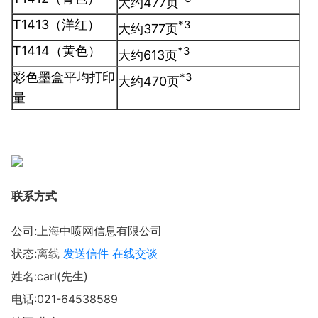
大约477页
T1413（洋红）
*3
大约377页
T1414（黄色）
*3
大约613页
彩色墨盒平均打印
*3
大约470页
量
联系方式
公司:
上海中喷网信息有限公司
状态:
离线
发送信件
在线交谈
姓名:carl(先生)
电话:
021-64538589