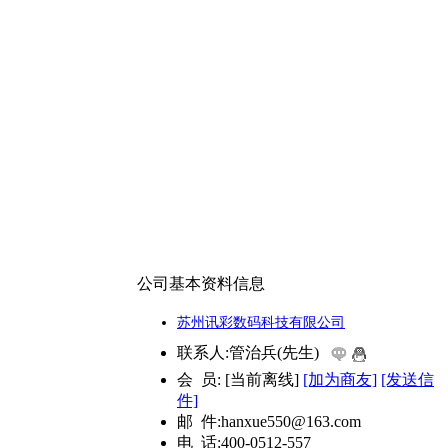
公司基本资料信息
苏州讯彩数码科技有限公司
联系人:
管治兵(先生)
会 员:
[
当前离线
]
[加为商友]
[发送信
件]
邮 件:
hanxue550@163.com
电 话:
400-0512-557