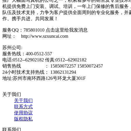
推广大幅面写真机的公司之一，积累着多年的销售及专业技术
机提供免费上门安装、调试、培训，一年上门保修的售后服务，
队伍及技术支持，力争为客户提供全面周到的专业化服务，并
作、携手共进、共同发展！
服务QQ：785801010 点击这里给我发消息
网址： http://www.szxuncai.com
苏州公司:
服务热线：400-0512-557
电话:0512--62902182 传真:0512--62902182
销售热线 ： 15850072257 15850072457
24小时技术支持热线： 13862131294
地址:苏州市南环西路126号环龙大厦301F
关于我们
关于我们
联系方式
使用协议
版权隐私
联系我们