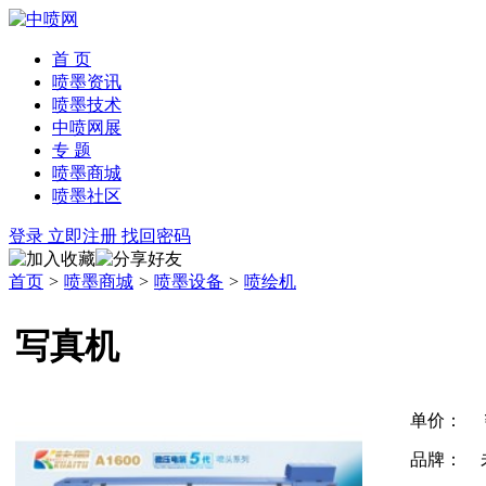
首 页
喷墨资讯
喷墨技术
中喷网展
专 题
喷墨商城
喷墨社区
登录
立即注册
找回密码
首页
>
喷墨商城
>
喷墨设备
>
喷绘机
写真机
单价：
品牌：