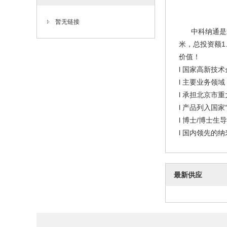
暂无链接
中科纳通是北京
米，总投资额1
价值！
l 国家高新技
l 主要业务领
l 承担北京市
l 产品列入国
l 博士/博士
l 国内领先的
最新供应